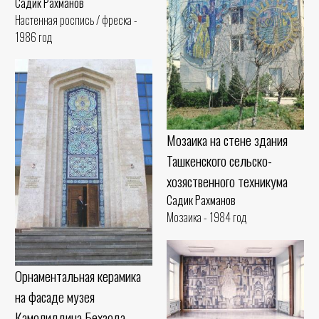
Садик Рахманов
Настенная роспись / фреска -
1986 год
Мозаика на стене здания
Ташкенского сельско-
хозяственного техникума
Садик Рахманов
Мозаика - 1984 год
Орнаментальная керамика
на фасаде музея
Камолиддина Бехзода