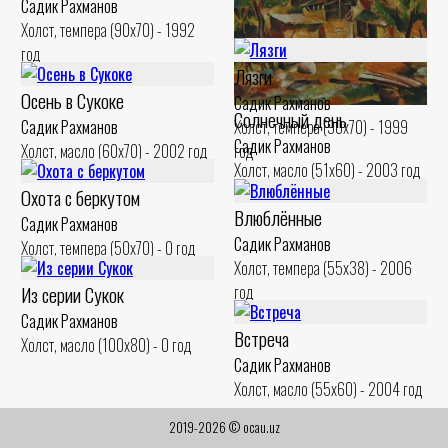
Садик Рахманов
Холст, темпера (90x70) - 1992
год
Лязги
Осень в Сукоке
Садик Рахманов
Солнечный день
Садик Рахманов
Холст, темпера (90x70) - 1999
Садик Рахманов
Холст, масло (60x70) - 2002 год
год
Холст, масло (51x60) - 2003 год
Охота с беркутом
Влюблённые
Садик Рахманов
Садик Рахманов
Холст, темпера (50x70) - 0 год
Холст, темпера (55x38) - 2006
Из серии Сукок
год
Садик Рахманов
Встреча
Холст, масло (100x80) - 0 год
Садик Рахманов
Холст, масло (55x60) - 2004 год
2019-2026 © ocau.uz