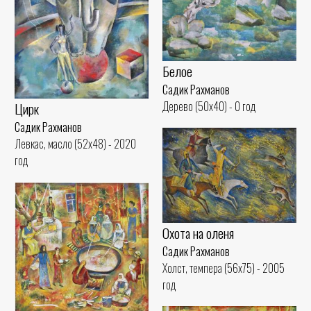
Белое
Садик Рахманов
Дерево (50x40) - 0 год
Цирк
Садик Рахманов
Левкас, масло (52x48) - 2020
год
Охота на оленя
Садик Рахманов
Холст, темпера (56x75) - 2005
год