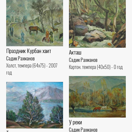
Праздник Курбан хаит
Акташ
Садик Рахманов
Садик Рахманов
Холст, темпера (64x75) - 2007
Картон. темпера (40x50) - 0 год
год
У реки
Садик Рахманов