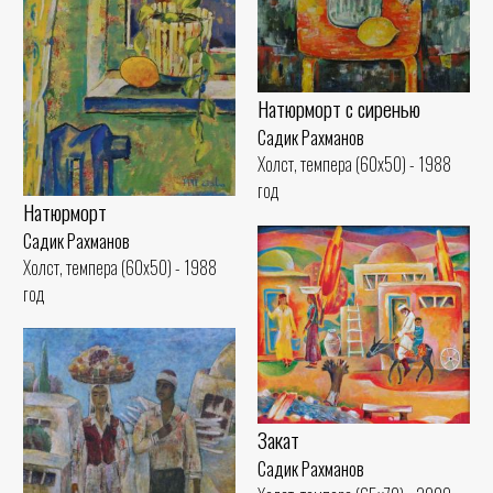
Натюрморт с сиренью
Садик Рахманов
Холст, темпера (60x50) - 1988
год
Натюрморт
Садик Рахманов
Холст, темпера (60x50) - 1988
год
Закат
Садик Рахманов