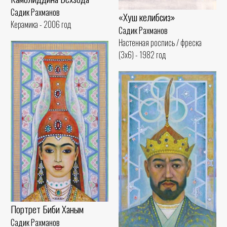
Садик Рахманов
«Хуш келибсиз»
Керамика - 2006 год
Садик Рахманов
Настенная роспись / фреска
(3x6) - 1982 год
Портрет Биби Ханым
Садик Рахманов