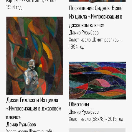
Посвящение Сиднею Беше
1994 год
Из цикла «Импровизация в
джазовом ключе»
Дамир Рузыбаев
Холст, масло Шамот, роспись -
1994 год
Диззи Гиллеспи Из цикла
Обертоны
«Импровизация в джазовом
Дамир Рузыбаев
ключе»
Холст, масло (58x78) - 2015 год
Дамир Рузыбаев
Холст, масло Шамот, ангобы,