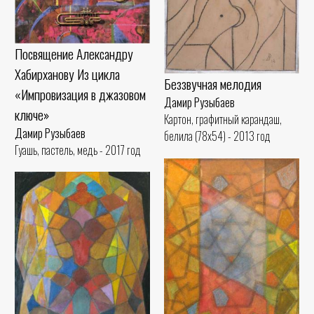
Посвящение Александру
Хабирханову Из цикла
Беззвучная мелодия
«Импровизация в джазовом
Дамир Рузыбаев
ключе»
Картон, графитный карандаш,
Дамир Рузыбаев
белила (78x54) - 2013 год
Гуашь, пастель, медь - 2017 год