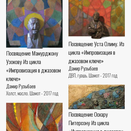
Посвящение Уста Олиму. Из
цикла «Импровизация в
Посвящение Мамурджону
джазовом ключе»
Узокову Из цикла
Дамир Рузыбаев
«Импровизация в джазовом
ДВП, гуашь. Шамот - 2017 год
ключе»
Дамир Рузыбаев
Холст, масло. Шамот - 2017 год
Посвящение Оскару
Питерсону Из цикла