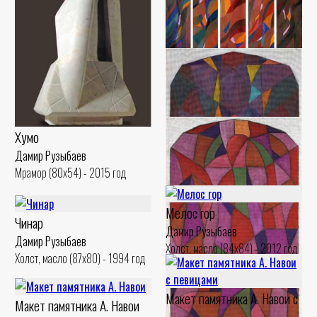
Маршрут поезда А
Дамир Рузыбаев
Холст, масло (170x27) - 2015 год
Хумо
Дамир Рузыбаев
Мрамор (80x54) - 2015 год
Мелос гор
Чинар
Дамир Рузыбаев
Дамир Рузыбаев
Холст, масло (84x84) - 2012 год
Холст, масло (87x80) - 1994 год
Из серии «Макомат»
Макет памятника А. Навои с
Дамир Рузыбаев
Макет памятника А. Навои
ДВП, гуашь - 2015 год