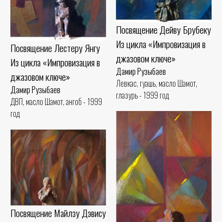
Посвящение Дейву Брубеку
Из цикла «Импровизация в
Посвящение Лестеру Янгу
джазовом ключе»
Из цикла «Импровизация в
Дамир Рузыбаев
джазовом ключе»
Левкас, гуашь, масло Шамот,
Дамир Рузыбаев
глазурь - 1999 год
ДВП, масло Шамот, ангоб - 1999
год
Посвящение Майлзу Дэвису