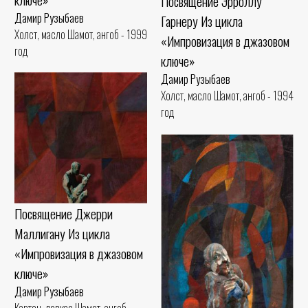
Посвящение Эрроллу
Дамир Рузыбаев
Гарнеру Из цикла
Холст, масло Шамот, ангоб - 1999
«Импровизация в джазовом
год
ключе»
Дамир Рузыбаев
Холст, масло Шамот, ангоб - 1994
год
Посвящение Джерри
Маллигану Из цикла
«Импровизация в джазовом
ключе»
Дамир Рузыбаев
Картон, левкас Шамот, ангоб -