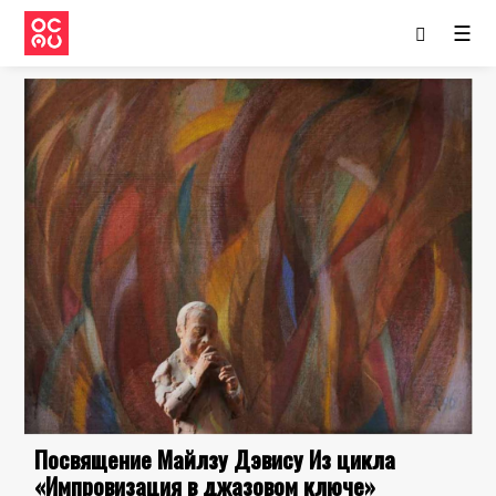
☰
Посвящение Майлзу Дэвису Из цикла
«Импровизация в джазовом ключе»