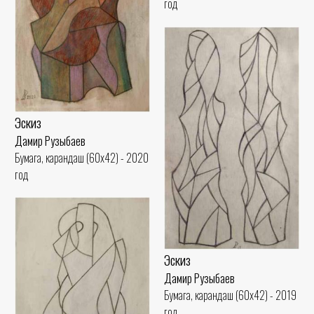
год
Эскиз
Дамир Рузыбаев
Бумага, карандаш (60x42) - 2020
год
Эскиз
Дамир Рузыбаев
Бумага, карандаш (60x42) - 2019
год