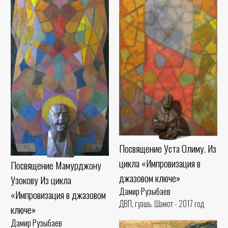
Посвящение Уста Олиму. Из
цикла «Импровизация в
Посвящение Мамурджону
джазовом ключе»
Узокову Из цикла
Дамир Рузыбаев
«Импровизация в джазовом
ДВП, гуашь. Шамот - 2017 год
ключе»
Дамир Рузыбаев