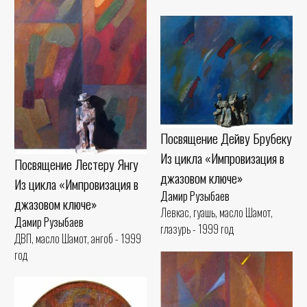
Посвящение Дейву Брубеку
Из цикла «Импровизация в
Посвящение Лестеру Янгу
джазовом ключе»
Из цикла «Импровизация в
Дамир Рузыбаев
джазовом ключе»
Левкас, гуашь, масло Шамот,
Дамир Рузыбаев
глазурь - 1999 год
ДВП, масло Шамот, ангоб - 1999
год