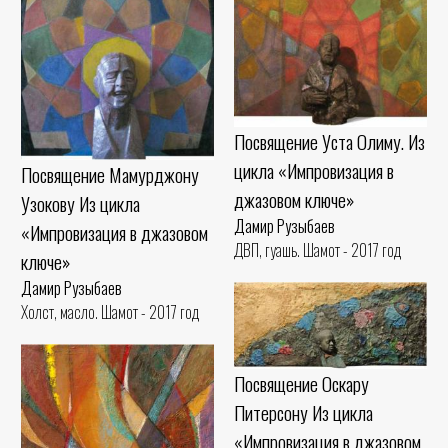
Посвящение Уста Олиму. Из
цикла «Импровизация в
Посвящение Мамурджону
джазовом ключе»
Узокову Из цикла
Дамир Рузыбаев
«Импровизация в джазовом
ДВП, гуашь. Шамот - 2017 год
ключе»
Дамир Рузыбаев
Холст, масло. Шамот - 2017 год
Посвящение Оскару
Питерсону Из цикла
«Импровизация в джазовом