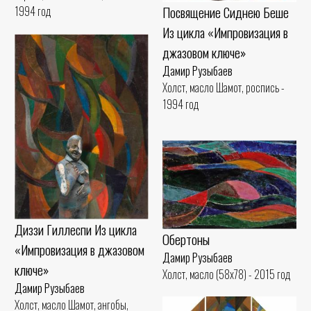
Посвящение Сиднею Беше
1994 год
Из цикла «Импровизация в
джазовом ключе»
Дамир Рузыбаев
Холст, масло Шамот, роспись -
1994 год
Диззи Гиллеспи Из цикла
Обертоны
«Импровизация в джазовом
Дамир Рузыбаев
ключе»
Холст, масло (58x78) - 2015 год
Дамир Рузыбаев
Холст, масло Шамот, ангобы,