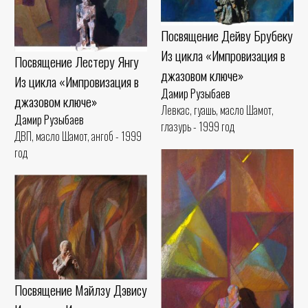
Посвящение Дейву Брубеку
Из цикла «Импровизация в
Посвящение Лестеру Янгу
джазовом ключе»
Из цикла «Импровизация в
Дамир Рузыбаев
джазовом ключе»
Левкас, гуашь, масло Шамот,
Дамир Рузыбаев
глазурь - 1999 год
ДВП, масло Шамот, ангоб - 1999
год
Посвящение Майлзу Дэвису