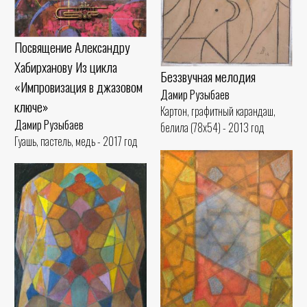
Посвящение Александру
Хабирханову Из цикла
Беззвучная мелодия
«Импровизация в джазовом
Дамир Рузыбаев
ключе»
Картон, графитный карандаш,
Дамир Рузыбаев
белила (78x54) - 2013 год
Гуашь, пастель, медь - 2017 год