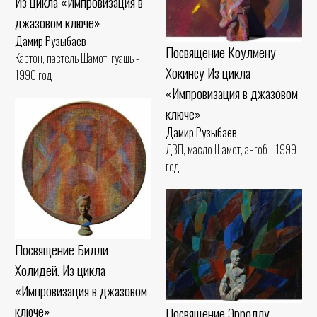
Из цикла «Импровизация в
джазовом ключе»
Дамир Рузыбаев
Посвящение Коулмену
Картон, пастель Шамот, гуашь -
Хокинсу Из цикла
1990 год
«Импровизация в джазовом
ключе»
Дамир Рузыбаев
ДВП, масло Шамот, ангоб - 1999
год
Посвящение Билли
Холидей. Из цикла
«Импровизация в джазовом
ключе»
Посвящение Эрроллу