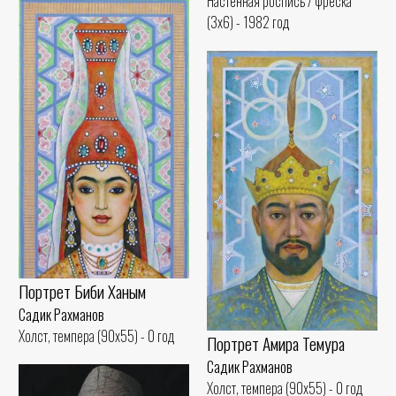
Настенная роспись / фреска
(3x6) - 1982 год
Портрет Биби Ханым
Садик Рахманов
Холст, темпера (90x55) - 0 год
Портрет Амира Темура
Садик Рахманов
Холст, темпера (90x55) - 0 год