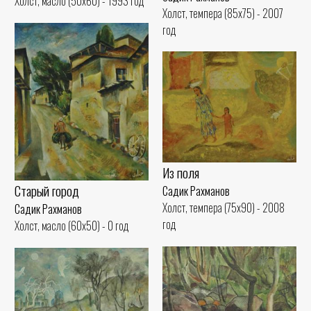
Холст, масло (50x60) - 1993 год
Холст, темпера (85x75) - 2007
год
Из поля
Старый город
Садик Рахманов
Холст, темпера (75x90) - 2008
Садик Рахманов
год
Холст, масло (60x50) - 0 год