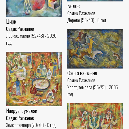
Белое
Садик Рахманов
Дерево (50x40) - 0 год
Цирк
Садик Рахманов
Левкас, масло (52x48) - 2020
год
Охота на оленя
Садик Рахманов
Холст, темпера (56x75) - 2005
год
Навруз, сумаляк
Садик Рахманов
Холст, темпера (70x70) - 0 год