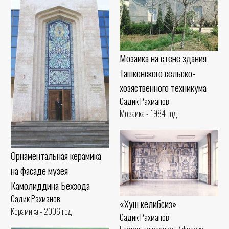
Мозаика на стене здания
Ташкенского сельско-
хозяственного техникума
Садик Рахманов
Мозаика - 1984 год
Орнаментальная керамика
на фасаде музея
Камолиддина Бехзода
Садик Рахманов
«Хуш келибсиз»
Керамика - 2006 год
Садик Рахманов