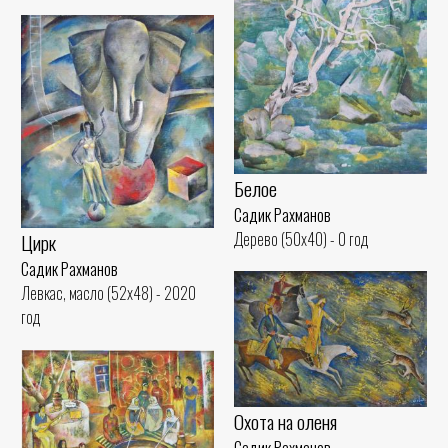
Белое
Садик Рахманов
Дерево (50x40) - 0 год
Цирк
Садик Рахманов
Левкас, масло (52x48) - 2020
год
Охота на оленя