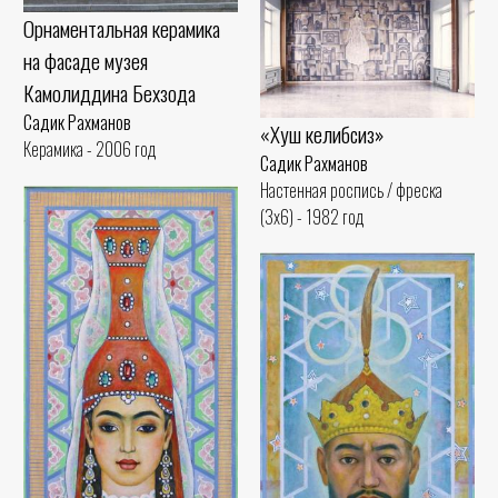
Орнаментальная керамика
на фасаде музея
Камолиддина Бехзода
Садик Рахманов
«Хуш келибсиз»
Керамика - 2006 год
Садик Рахманов
Настенная роспись / фреска
(3x6) - 1982 год