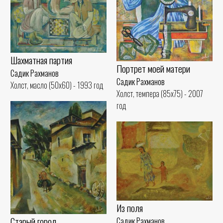
Шахматная партия
Портрет моей матери
Садик Рахманов
Садик Рахманов
Холст, масло (50x60) - 1993 год
Холст, темпера (85x75) - 2007
год
Из поля
Старый город
Садик Рахманов