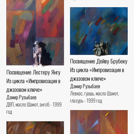
Посвящение Дейву Брубеку
Из цикла «Импровизация в
Посвящение Лестеру Янгу
джазовом ключе»
Из цикла «Импровизация в
Дамир Рузыбаев
джазовом ключе»
Левкас, гуашь, масло Шамот,
Дамир Рузыбаев
глазурь - 1999 год
ДВП, масло Шамот, ангоб - 1999
год