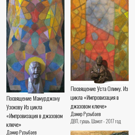
Посвящение Уста Олиму. Из
цикла «Импровизация в
Посвящение Мамурджону
джазовом ключе»
Узокову Из цикла
Дамир Рузыбаев
«Импровизация в джазовом
ДВП, гуашь. Шамот - 2017 год
ключе»
Дамир Рузыбаев