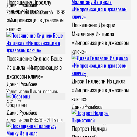
Посвящение Эрроллу
Дамир Рузыбаев
Гарнеру Из цикла
Холст, масло Шамот, ангоб - 1999
«Импровизация в джазовом
год
Посвящение Джерри
ключе»
Маллигану Из цикла
Дамир Рузыбаев
«Импровизация в джазовом
Холст, масло Шамот, ангоб - 1994
ключе»
год
Посвящение Сиднею Беше
Дамир Рузыбаев
Из цикла «Импровизация в
Картон, левкас Шамот, ангоб -
1994 год
джазовом ключе»
Диззи Гиллеспи Из цикла
Дамир Рузыбаев
«Импровизация в джазовом
Холст, масло Шамот, роспись -
ключе»
1994 год
Обертоны
Дамир Рузыбаев
Дамир Рузыбаев
Холст, масло Шамот, ангобы,
Холст, масло (58x78) - 2015 год
роспись - 1993 год
Портрет Нодиры