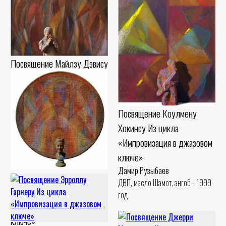
Посвящение Майлзу Дэвису
Из цикла «Импровизация в
джазовом ключе»
Дамир Рузыбаев
Посвящение Коулмену
Картон, пастель Шамот, гуашь -
Хокинсу Из цикла
1990 год
«Импровизация в джазовом
ключе»
Дамир Рузыбаев
Посвящение Билли
ДВП, масло Шамот, ангоб - 1999
Холидей. Из цикла
год
«Импровизация в джазовом
ключе»