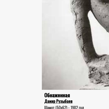
Обнаженная
Дамир Рузыбаев
Шамот (50x62) - 1982 год