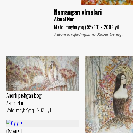
Namangan olmalari
Akmal Nur
Mato, moybo‘yoq (95x90) - 2009 yil
Xatoni aniqladingizmi? Xabar bering.
Anorli pishgan bog‘
Akmal Nur
Mato, moybo‘yoq - 2020 yil
Oy yuzli