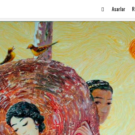
Asarlar
R